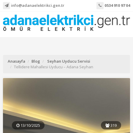
info@adanaelektrikci.gen.tr
0534 910 97 04
Anasayfa
Blog
Seyhan Uyducu Servisi
Tellidere Mahallesi Uyducu – Adana Seyhan
13/10/2025
319