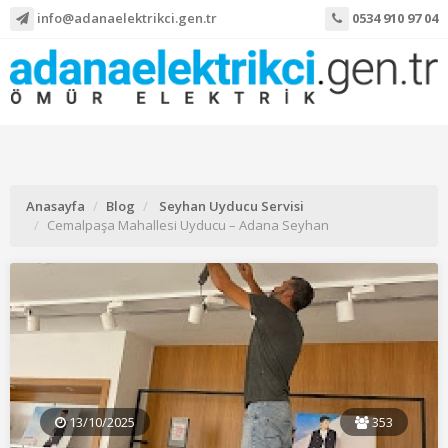
info@adanaelektrikci.gen.tr
0534 910 97 04
Anasayfa
Blog
Seyhan Uyducu Servisi
Cemalpaşa Mahallesi Uyducu – Adana Seyhan
13/10/2025
353