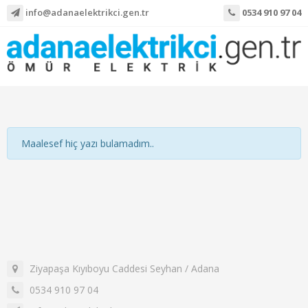
info@adanaelektrikci.gen.tr
0534 910 97 04
Maalesef hiç yazı bulamadım..
Ziyapaşa Kıyıboyu Caddesi Seyhan / Adana
0534 910 97 04