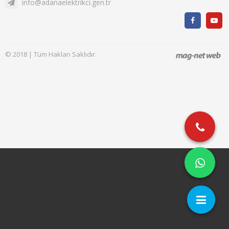
info@adanaelektrikci.gen.tr
© 2018 | Tüm Hakları Saklıdır.