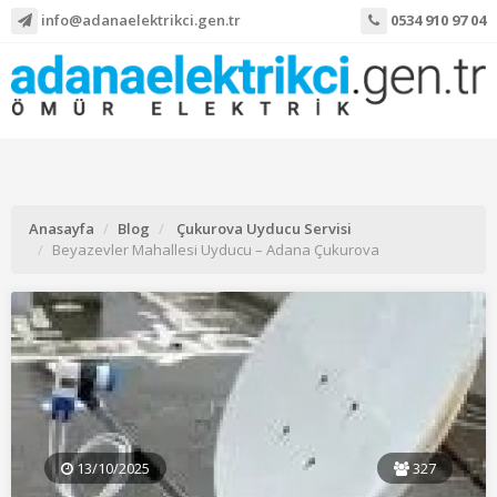
info@adanaelektrikci.gen.tr
0534 910 97 04
Anasayfa
Blog
Çukurova Uyducu Servisi
Beyazevler Mahallesi Uyducu – Adana Çukurova
13/10/2025
327