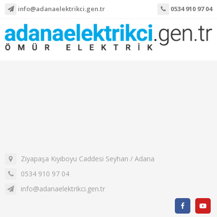
info@adanaelektrikci.gen.tr
0534 910 97 04
Ziyapaşa Kıyıboyu Caddesi Seyhan / Adana
0534 910 97 04
info@adanaelektrikci.gen.tr