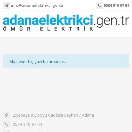
info@adanaelektrikci.gen.tr
0534 910 97 04
Maalesef hiç yazı bulamadım..
Ziyapaşa Kıyıboyu Caddesi Seyhan / Adana
0534 910 97 04